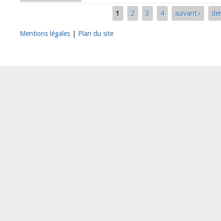
1
2
3
4
suivant ›
der
Pages
Mentions légales
|
Plan du site