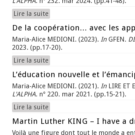
L'ALPHA
. n° 232. mar 2024. (pp.41-48).
Lire la suite
de Tous et toutes capables : un postulat à faire
De la coopération... avec les ap
Maria-Alice MEDIONI. (2023).
In
GFEN.
D
2023. (pp.17-20).
Lire la suite
de De la coopération... avec les apprenant.e.s
L’éducation nouvelle et l’émanc
Maria-Alice MEDIONI. (2021).
In
LIRE ET 
L'ALPHA
. n° 220. mar 2021. (pp.15-21).
Lire la suite
de L’éducation nouvelle et l’émancipation
Martin Luther KING – I have a 
Voilà une figure dont tout le monde a en