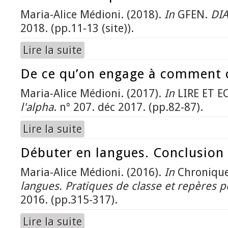
Maria-Alice Médioni. (2018).
In
GFEN.
DI
2018. (pp.11-13 (site)).
Lire la suite
de Luttes et indépendances en Amérique latine
De ce qu’on engage à comment 
Maria-Alice Médioni. (2017).
In
LIRE ET E
l'alpha
. n° 207. déc 2017. (pp.82-87).
Lire la suite
de De ce qu’on engage à comment on s’engag
Débuter en langues. Conclusion
Maria-Alice Médioni. (2016).
In
Chronique
langues. Pratiques de classe et repères 
2016. (pp.315-317).
Lire la suite
de Débuter en langues. Conclusion