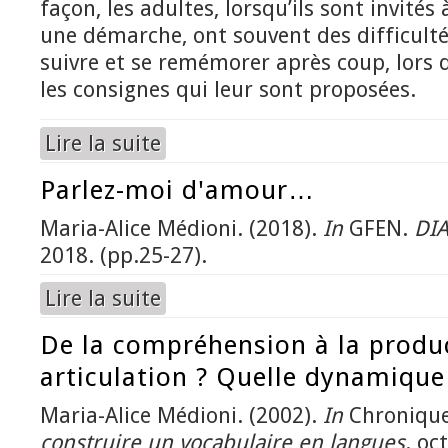
façon, les adultes, lorsqu’ils sont invités 
une démarche, ont souvent des difficulte
suivre et se remémorer après coup, lors de
les consignes qui leur sont proposées.
Lire la suite
de La consigne. De l’impératif au futur de l’indic
Parlez-moi d'amour…
Maria-Alice Médioni. (2018).
In
GFEN.
DI
2018. (pp.25-27).
Lire la suite
de Parlez-moi d'amour…
De la compréhension à la produc
articulation ? Quelle dynamique
Maria-Alice Médioni. (2002).
In
Chronique
construire un vocabulaire en langues
. oc