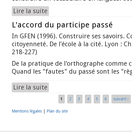
Lire la suite
de De la compréhension à la production. Quelle
L'accord du participe passé
In GFEN (1996). Construire ses savoirs. C
citoyenneté. De l’école à la cité. Lyon : C
218-227)
De la pratique de l'orthographe comme c
Quand les "fautes" du passé sont les "rè
Lire la suite
de L'accord du participe passé
1
2
3
4
5
6
suivant ›
Pages
Mentions légales
|
Plan du site