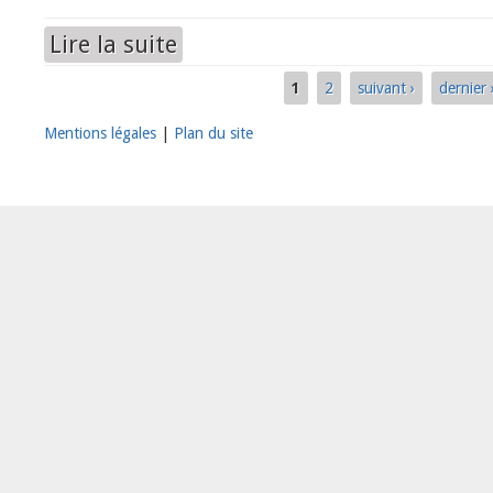
Lire la suite
de Indian Palace, de John Madden
1
2
suivant ›
dernier 
Pages
Mentions légales
|
Plan du site