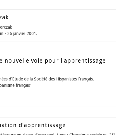
e nouvelle voie pour l'apprentissage des langues
zak
Korczak
in - 26 janvier 2001.
rczak
e nouvelle voie pour l'apprentissage
ées d'Etude de la Société des Hispanistes Français,
panisme français"
e nouvelle voie pour l'apprentissage des langues
uation d'apprentissage