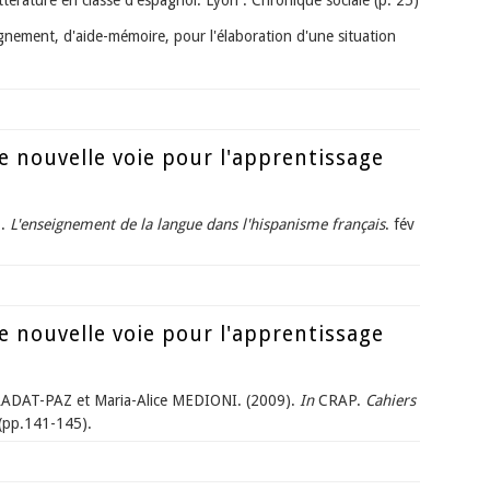
ttérature en classe d'espagnol. Lyon : Chronique sociale (p. 25)
nement, d'aide-mémoire, pour l'élaboration d'une situation
uation d'apprentissage
e nouvelle voie pour l'apprentissage
.
L'enseignement de la langue dans l'hispanisme français
. fév
e nouvelle voie pour l'apprentissage des langues
e nouvelle voie pour l'apprentissage
ADAT-PAZ et Maria-Alice MEDIONI. (2009).
In
CRAP.
Cahiers
(pp.141-145).
e nouvelle voie pour l'apprentissage des langues