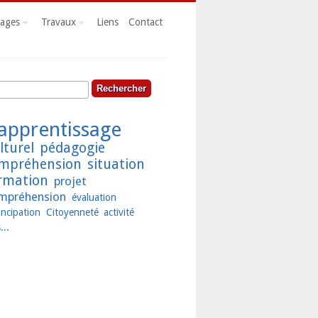
ages
Travaux
Liens
Contact
hercher
rmulaire de recherche
apprentissage
lturel
pédagogie
mpréhension
situation
rmation
projet
mpréhension
évaluation
ncipation
Citoyenneté
activité
...