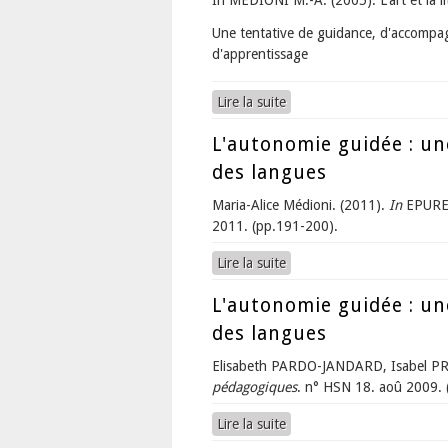
In MEDIONI M.-A. (2005). L'art et la li
Une tentative de guidance, d'accompag
d'apprentissage
Lire la suite
de Pour construire une sit
L'autonomie guidée : un
des langues
Maria-Alice Médioni. (2011).
In
EPURE
2011. (pp.191-200).
Lire la suite
de L'autonomie guidée : un
L'autonomie guidée : un
des langues
Elisabeth PARDO-JANDARD, Isabel PR
pédagogiques
. n° HSN 18. aoû 2009. 
Lire la suite
de L'autonomie guidée : un