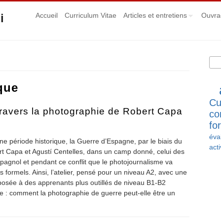
i
Accueil
Curriculum Vitae
Articles et entretiens
Ouvra
Rec
Fo
que
Cu
ravers la photographie de Robert Capa
co
fo
éva
une période historique, la Guerre d’Espagne, par le biais du
acti
t Capa et Agustí Centelles, dans un camp donné, celui des
espagnol et pendant ce conflit que le photojournalisme va
s formels. Ainsi, l’atelier, pensé pour un niveau A2, avec une
oposée à des apprenants plus outillés de niveau B1-B2
te : comment la photographie de guerre peut-elle être un