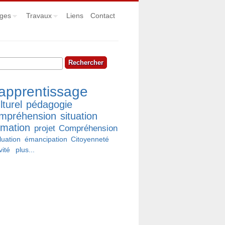
ges
Travaux
Liens
Contact
hercher
rmulaire de recherche
apprentissage
lturel
pédagogie
mpréhension
situation
rmation
projet
Compréhension
luation
émancipation
Citoyenneté
vité
plus...