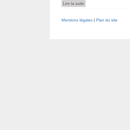
Lire la suite
de La Guerre d’Espagne à
Mentions légales
|
Plan du site