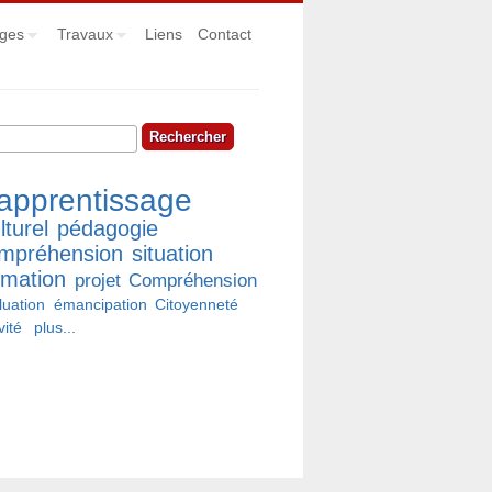
ges
Travaux
Liens
Contact
hercher
rmulaire de recherche
apprentissage
lturel
pédagogie
mpréhension
situation
rmation
projet
Compréhension
luation
émancipation
Citoyenneté
vité
plus...