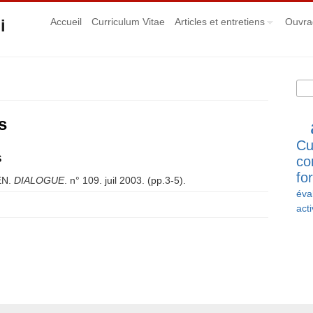
i
Accueil
Curriculum Vitae
Articles et entretiens
Ouvra
Rec
Fo
s
Cu
s
co
fo
N.
DIALOGUE
. n° 109. juil 2003. (pp.3-5).
éva
les
acti