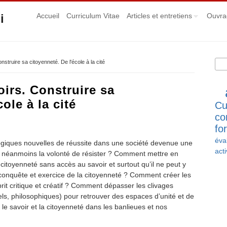
i
Accueil
Curriculum Vitae
Articles et entretiens
Ouvra
Rec
struire sa citoyenneté. De l'école à la cité
Fo
oirs. Construire sa
ole à la cité
Cu
co
fo
éva
giques nouvelles de réussite dans une société devenue une
acti
e néanmoins la volonté de résister ? Comment mettre en
 citoyenneté sans accès au savoir et surtout qu’il ne peut y
 conquête et exercice de la citoyenneté ? Comment créer les
it critique et créatif ? Comment dépasser les clivages
nels, philosophiques) pour retrouver des espaces d’unité et de
e savoir et la citoyenneté dans les banlieues et nos