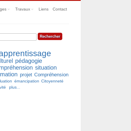
ges
Travaux
Liens
Contact
hercher
rmulaire de recherche
apprentissage
lturel
pédagogie
mpréhension
situation
rmation
projet
Compréhension
luation
émancipation
Citoyenneté
vité
plus...