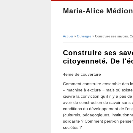
Maria-Alice Médion
Accueil
»
Ouvrages
» Construire ses savoirs. Con
Vous êtes ici
Construire ses sav
citoyenneté. De l'éc
4ème de couverture
Comment construire ensemble des lo
« machine à exclure » mais où exist
œuvre la conviction qu’il n’y a pas de
avoir de construction de savoir sans
conditions du développement de l’espr
(culturels, pédagogiques, institution
solidarité ? Comment peut-on penser l
sociétés ?