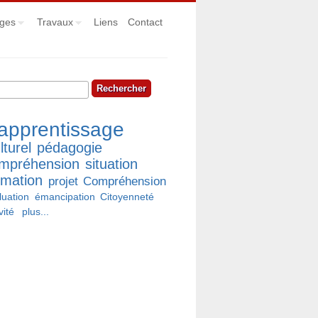
ges
Travaux
Liens
Contact
hercher
rmulaire de recherche
apprentissage
lturel
pédagogie
mpréhension
situation
rmation
projet
Compréhension
luation
émancipation
Citoyenneté
vité
plus...