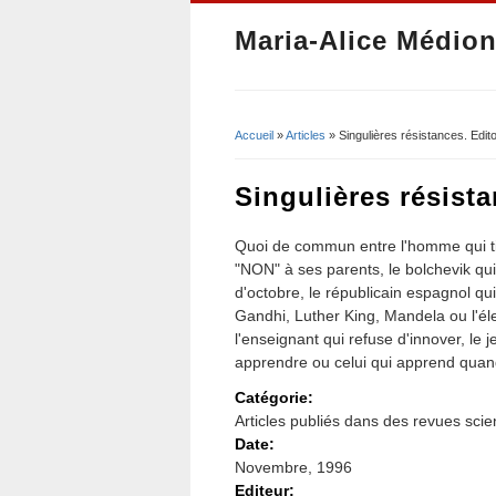
Maria-Alice Médion
Accueil
»
Articles
» Singulières résistances. Edit
Vous êtes ici
Singulières résista
Quoi de commun entre l'homme qui tien
"NON" à ses parents, le bolchevik qui e
d'octobre, le républicain espagnol q
Gandhi, Luther King, Mandela ou l'éle
l'enseignant qui refuse d'innover, le j
apprendre ou celui qui apprend qu
Catégorie:
Articles publiés dans des revues scie
Date:
Novembre, 1996
Editeur: