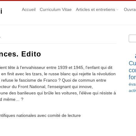
i
Accueil
Curriculum Vitae
Articles et entretiens
Ouvra
Rec
o
Fo
nces. Edito
Cu
t tête à l'envahisseur entre 1939 et 1945, l'enfant qui dit
co
n finit avec les tzars, le russe blanc qui rejette la révolution
fo
ui refuse le fascisme de Franco ? Quoi de commun entre
éva
cteur du Front National, l'enseignant qui innove,
acti
eune des banlieues qui brûle les voitures, l'élève qui résiste à
and même… ?
ntifiques nationales avec comité de lecture