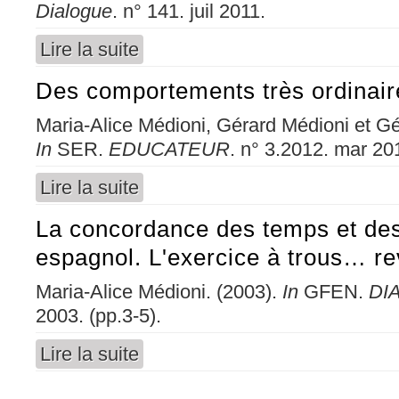
Dialogue
. n° 141. juil 2011.
Lire la suite
de On n'a jamais tout dit d'une démarche
Des comportements très ordinaire
Maria-Alice Médioni, Gérard Médioni et Gé
In
SER.
EDUCATEUR
. n° 3.2012. mar 201
Lire la suite
de Des comportements très ordinaires...
La concordance des temps et de
espagnol. L'exercice à trous… re
Maria-Alice Médioni. (2003).
In
GFEN.
DI
2003. (pp.3-5).
Lire la suite
de La concordance des temps et des modes en