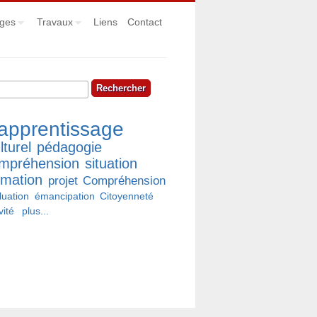
ges
Travaux
Liens
Contact
hercher
rmulaire de recherche
apprentissage
lturel
pédagogie
mpréhension
situation
rmation
projet
Compréhension
luation
émancipation
Citoyenneté
vité
plus...