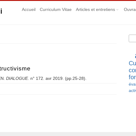
i
Accueil
Curriculum Vitae
Articles et entretiens
Ouvra
Rec
Fo
Cu
tructivisme
co
fo
N.
DIALOGUE
. n° 172. avr 2019. (pp.25-28).
éva
onstructivisme
acti