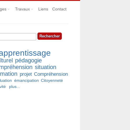
ges
Travaux
Liens
Contact
hercher
rmulaire de recherche
apprentissage
lturel
pédagogie
mpréhension
situation
rmation
projet
Compréhension
luation
émancipation
Citoyenneté
vité
plus...