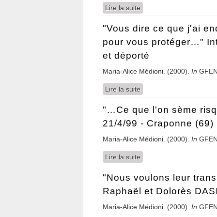
Lire la suite
de Une formation de hau
"Vous dire ce que j'ai e
pour vous protéger…" In
et déporté
Maria-Alice Médioni. (2000).
In
GFEN
Lire la suite
de "Vous dire ce que j'a
"…Ce que l'on sème risq
21/4/99 - Craponne (69)
Maria-Alice Médioni. (2000).
In
GFEN
Lire la suite
de "…Ce que l'on sème r
"Nous voulons leur trans
Raphaël et Dolorès DASI
Maria-Alice Médioni. (2000).
In
GFEN