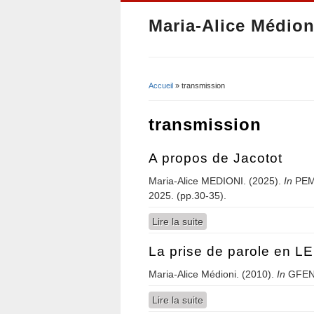
Maria-Alice Médion
Accueil
» transmission
Vous êtes ici
transmission
A propos de Jacotot
Maria-Alice MEDIONI. (2025).
In
PEM
2025. (pp.30-35).
Lire la suite
de A propos de Jacotot
La prise de parole en LE
Maria-Alice Médioni. (2010).
In
GFEN
Lire la suite
de La prise de parole en