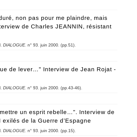
t niveau ?
nduré, non pas pour me plaindre, mais
terview de Charles JEANNIN, résistant
.
DIALOGUE
. n° 93. juin 2000. (pp.51).
i enduré, non pas pour me plaindre, mais pour vous protéger…" Intervi
ue de lever…" Interview de Jean Rojat -
.
DIALOGUE
. n° 93. juin 2000. (pp.43-46).
isque de lever…" Interview de Jean Rojat - 21/4/99 - Craponne (69)
mettre un esprit rebelle…". Interview de
 exilés de la Guerre d’Espagne
.
DIALOGUE
. n° 93. juin 2000. (pp.15).