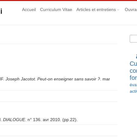
i
Accueil
Curriculum Vitae
Articles et entretiens
Ouvra
Rec
Fo
Cu
co
fo
F.
Joseph Jacotot. Peut-on enseigner sans savoir ?
. mar
éva
acti
.
DIALOGUE
. n° 136. avr 2010. (pp.22).
 LE