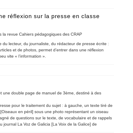
ne réflexion sur la presse en classe
dans la revue Cahiers pédagogiques des CRAP
 du lecteur, du journaliste, du rédacteur de presse écrite :
’articles et de photos, permet d’entrer dans une réflexion
u vite « l’information ».
. Une réflexion sur la presse en classe d'espagnol
 et une double page de manuel de 3ème, destiné à des
resse pour le traitement du sujet : à gauche, un texte tiré de
 [Oiseaux en péril] sous une photo représentant un oiseau
agné de questions sur le texte, de vocabulaire et de rappels
 journal La Voz de Galicia [La Voix de la Galice] de