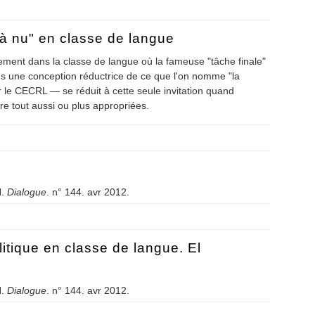
sme
e à nu" en classe de langue
rement dans la classe de langue où la fameuse "tâche finale"
 une conception réductrice de ce que l'on nomme "la
ar le CECRL — se réduit à cette seule invitation quand
tre tout aussi ou plus appropriées.
ise à nu" en classe de langue
.
Dialogue
. n° 144. avr 2012.
sme
litique en classe de langue. El
.
Dialogue
. n° 144. avr 2012.