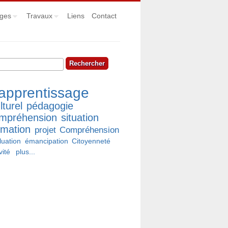
ges
Travaux
Liens
Contact
hercher
rmulaire de recherche
apprentissage
lturel
pédagogie
mpréhension
situation
rmation
projet
Compréhension
luation
émancipation
Citoyenneté
vité
plus...