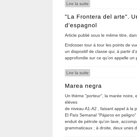
Lire la suite
de La boda (Goya)
"La Frontera del arte". U
d'espagnol
Article publié sous le même titre, 
Endosser tour à tour les points de vue
un dispositif de classe qui, à partir d
approfondie sur ce qu’on appelle un pe
Lire la suite
de "La Frontera del arte"
Marea negra
Un thème "porteur", la marée noire,
élèves
de niveau A1-A2 , faisant appel à la p
El País Semanal "Pájaros en peligro"
enduit de pétrole qu'on lave, accomp
grammaticaux ; à droite, deux unes du