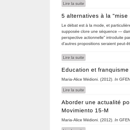
Lire la suite
de Education et franqui
5 alternatives à la "mis
Le débat est à la mode, et particuliè
supposée clore une séquence — dans
perspective actionnelle" introduite p
d'autres propositions seraient peut-ê
Lire la suite
de 5 alternatives à la "m
Education et franquisme
Maria-Alice Médioni. (2012).
In
GFEN
Lire la suite
de Education et franqui
Aborder une actualité po
Movimiento 15-M
Maria-Alice Médioni. (2012).
In
GFEN