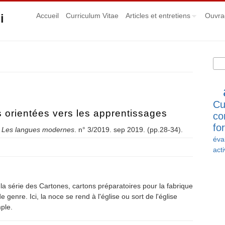
i
Accueil
Curriculum Vitae
Articles et entretiens
Ouvra
Rec
Fo
Cu
s orientées vers les apprentissages
co
fo
.
Les langues modernes
. n° 3/2019. sep 2019. (pp.28-34).
éva
gies orientées vers les apprentissages
acti
la série des Cartones, cartons préparatoires pour la fabrique
 genre. Ici, la noce se rend à l'église ou sort de l'église
ple.