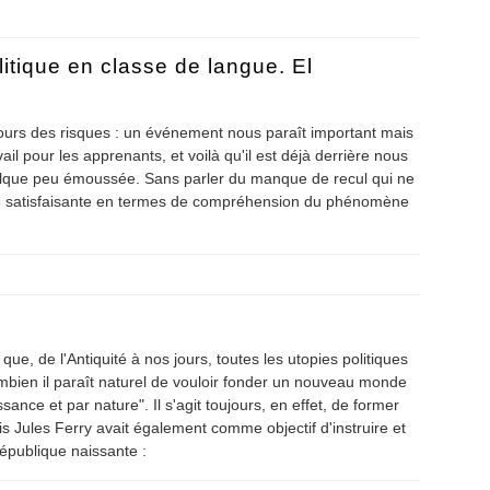
litique en classe de langue. El
oujours des risques : un événement nous paraît important mais
ail pour les apprenants, et voilà qu'il est déjà derrière nous
uelque peu émoussée. Sans parler du manque de recul qui ne
 satisfaisante en termes de compréhension du phénomène
 politique en classe de langue. El Movimiento 15-M
ue, de l'Antiquité à nos jours, toutes les utopies politiques
ombien il paraît naturel de vouloir fonder un nouveau monde
nce et par nature". Il s'agit toujours, en effet, de former
ois Jules Ferry avait également comme objectif d'instruire et
République naissante :