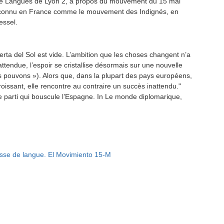
 de Langues de Lyon 2, à propos du mouvement du 15 mai
 connu en France comme le mouvement des Indignés, en
essel.
uerta del Sol est vide. L’ambition que les choses changent n’a
ttendue, l’espoir se cristallise désormais sur une nouvelle
 pouvons »). Alors que, dans la plupart des pays européens,
croissant, elle rencontre au contraire un succès inattendu."
parti qui bouscule l’Espagne. In Le monde diplomarique,
lasse de langue. El Movimiento 15-M