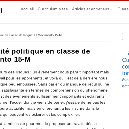
i
Accueil
Curriculum Vitae
Articles et entretiens
Ouvra
Rec
ique en classe de langue. El Movimiento 15-M
Fo
ité politique en classe de
ento 15-M
Cu
co
oujours des risques : un événement nous paraît important mais
fo
ail pour les apprenants, et voilà qu'il est déjà derrière nous
éva
uelque peu émoussée. Sans parler du manque de recul qui ne
acti
 satisfaisante en termes de compréhension du phénomène
il est des événements suffisamment importants et éclairants
rner l'écueil dont je viens de parler, j'essaie de ne pas les
pure actualité, mais en cherchant à les inscrire dans le
qui peuvent les éclairer et les complexifier.
r à la nécessité pour moi de proposer un travail, dès la