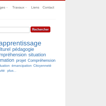
ges
Travaux
Liens
Contact
hercher
rmulaire de recherche
apprentissage
lturel
pédagogie
mpréhension
situation
rmation
projet
Compréhension
luation
émancipation
Citoyenneté
vité
plus...