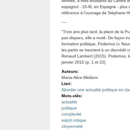
rentrée, à mes étudiants du Centre
espagnol - 15-M, en Espagne - plus
référence à l'ouvrage de Stéphane H
----
"Trois ans plus tard, la place de la P
pas disparu, elle a muté. De façon ina
formation politique, Podemos (« Nous
les partis se heurtent à un discrédit 
Renaud Lambert (2015). Podemos, le 
janvier 2015 (p. 1 et 22)
Auteurs:
Maria-Alice Médioni
Lien:
Aborder une actualité politique en c
Mots-clés:
actualité
politique
complexité
esprit critique
citoyenneté