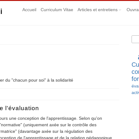
i
Accueil
Curriculum Vitae
Articles et entretiens
Ouvra
Rec
Fo
Cu
co
fo
 du "chacun pour soi" à la solidarité
éva
acti
e l'évaluation
jours une conception de l'apprentissage. Selon qu'on
 "normative" (uniquement axée sur le contrôle des
rmatrice" (davantage axée sur la régulation des
ception de l'apprentissage et de la relation pédagogique