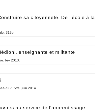
eres e da cidadania. Da escola à cidade
onstruire sa citoyenneté. De l'école à la
le. 315p.
. Construire sa citoyenneté. De l'école à la cité
Médioni, enseignante et militante
ite
. fév 2013.
e Médioni, enseignante et militante
N
es-tu ?.
Site
. juin 2014.
GFEN
avoirs au service de l'apprentissage