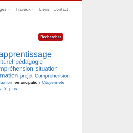
ges
Travaux
Liens
Contact
hercher
rmulaire de recherche
apprentissage
lturel
pédagogie
mpréhension
situation
rmation
projet
Compréhension
luation
émancipation
Citoyenneté
vité
plus...