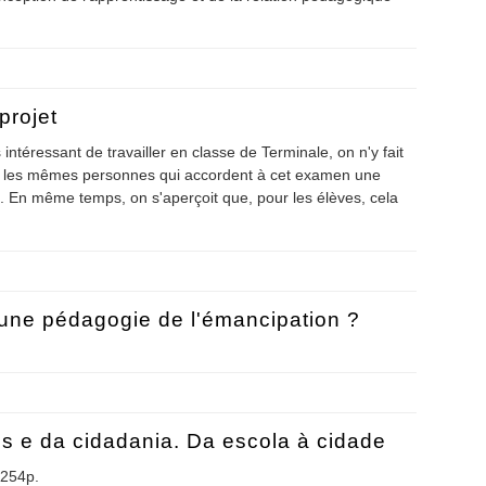
 de l'évaluation
projet
intéressant de travailler en classe de Terminale, on n'y fait
nt les mêmes personnes qui accordent à cet examen une
ée. En même temps, on s'aperçoit que, pour les élèves, cela
ai projet
 une pédagogie de l'émancipation ?
t : une pédagogie de l'émancipation ?
s e da cidadania. Da escola à cidade
 254p.