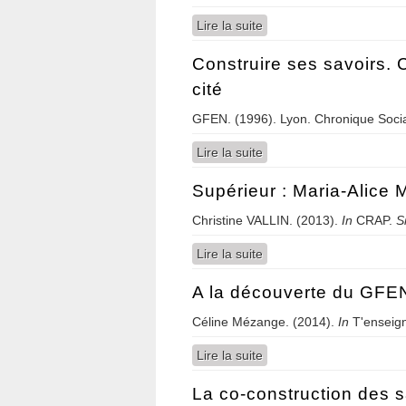
Lire la suite
de A construção dos sab
Construire ses savoirs. C
cité
GFEN. (1996). Lyon. Chronique Socia
Lire la suite
de Construire ses savoirs
Supérieur : Maria-Alice 
Christine VALLIN. (2013).
In
CRAP.
S
Lire la suite
de Supérieur : Maria-Alic
A la découverte du GFE
Céline Mézange. (2014).
In
T'enseign
Lire la suite
de A la découverte du 
La co-construction des s