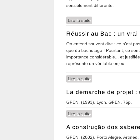
sensiblement différente.
Lire la suite
de De l'absolue nécessité
Réussir au Bac : un vrai 
On entend souvent dire : ce n'est pas 
que du bachotage ! Pourtant, ce so
importance considérable... et justifi
représente un véritable enjeu.
Lire la suite
de Réussir au Bac : un vr
La démarche de projet :
GFEN. (1993). Lyon. GFEN. 75p.
Lire la suite
de La démarche de proje
A construção dos sabere
GFEN. (2002). Porto Alegre. Artmed.